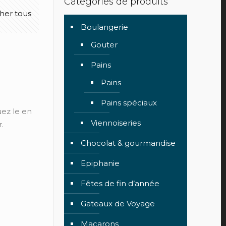
Catégories de produits
cher tous
Boulangerie
Gouter
Pains
Pains
Pains spéciaux
uez le en
Viennoiseries
.
Chocolat & gourmandise
Epiphanie
Fêtes de fin d’année
Gateaux de Voyage
Macarons