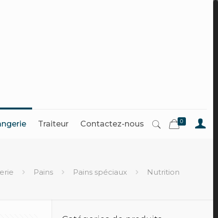
0
angerie
Traiteur
Contactez-nous
erie
Pains
Pains spéciaux
Nutrition