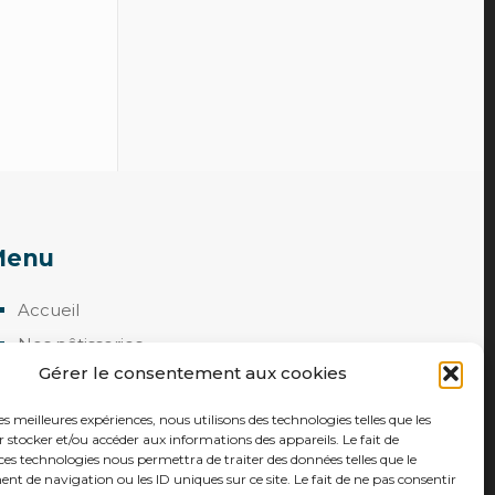
Menu
Accueil
Nos pâtisseries
Gérer le consentement aux cookies
Fêtes de fin d’année
Macarons
les meilleures expériences, nous utilisons des technologies telles que les
 stocker et/ou accéder aux informations des appareils. Le fait de
Epiphanie
ces technologies nous permettra de traiter des données telles que le
 de navigation ou les ID uniques sur ce site. Le fait de ne pas consentir
Contactez-nous