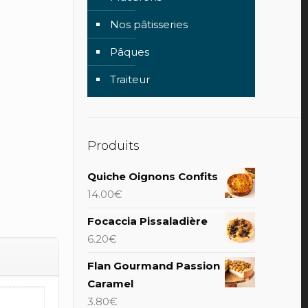
Nos pâtisseries
Pâques
Traiteur
Produits
Quiche Oignons Confits
14.00
€
Focaccia Pissaladière
6.20
€
Flan Gourmand Passion
Caramel
3.80
€