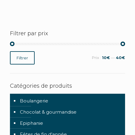
Filtrer par prix
Prix
Prix
Prix :
10€
—
40€
Filtrer
min
max
Catégories de produits
Boulangerie
Chocolat & gourmandise
Epiphanie
Fêtes de fin d’année