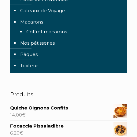
Gateaux de Voyage
Macarons
Coffret macarons
Nos pâtisseries
Pâques
Traiteur
Produits
Quiche Oignons Confits
14.00
€
Focaccia Pissaladière
6.20
€