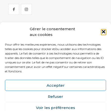
Gérer le consentement
Menu
aux cookies
Accueil
Pour offrir les meilleures expériences, nous utilisons des technologies
telles que les cookies pour stocker et/ou accéder aux informations des
Nos pâtisseries
appareils. Le fait de consentir à ces technologies nous permettra de
Fêtes de fin d’année
traiter des données telles que le comportement de navigation ou les ID
uniques sur ce site. Le fait de ne pas consentir ou de retirer son
Macarons
consentement peut avoir un effet négatif sur certaines caractéristiques
Epiphanie
et fonctions.
Contactez-nous
Accepter
Refuser
Voir les préférences
©2021 EPILOGUE - Tous droits réservés -
Mentions