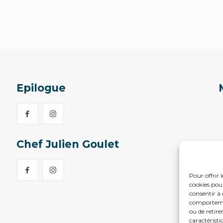
Epilogue
Chef Julien Goulet
Pour offrir 
cookies pour
consentir à 
comportement
ou de retire
caractéristi