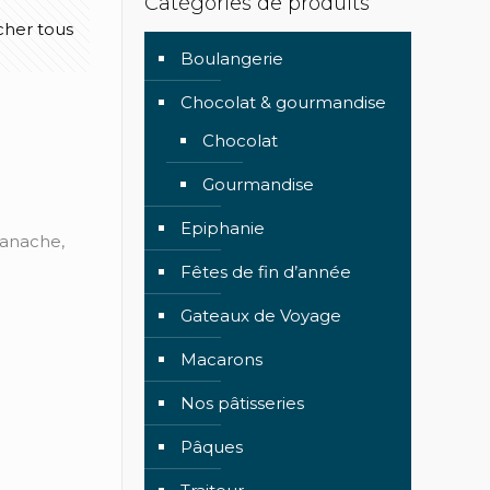
Catégories de produits
icher tous
Boulangerie
Chocolat & gourmandise
Chocolat
Gourmandise
Epiphanie
ganache,
Fêtes de fin d’année
Gateaux de Voyage
Macarons
Nos pâtisseries
Pâques