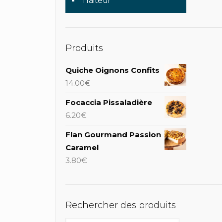
Traiteur
Produits
Quiche Oignons Confits
14.00
€
Focaccia Pissaladière
6.20
€
Flan Gourmand Passion
Caramel
3.80
€
Rechercher des produits