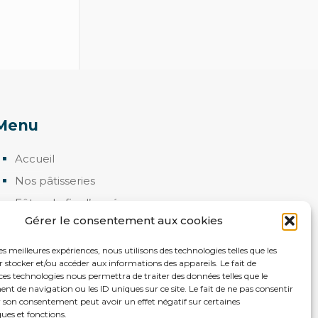
Menu
Accueil
Nos pâtisseries
Fêtes de fin d’année
Gérer le consentement aux cookies
Macarons
Epiphanie
les meilleures expériences, nous utilisons des technologies telles que les
 stocker et/ou accéder aux informations des appareils. Le fait de
Contactez-nous
ces technologies nous permettra de traiter des données telles que le
 de navigation ou les ID uniques sur ce site. Le fait de ne pas consentir
r son consentement peut avoir un effet négatif sur certaines
ques et fonctions.